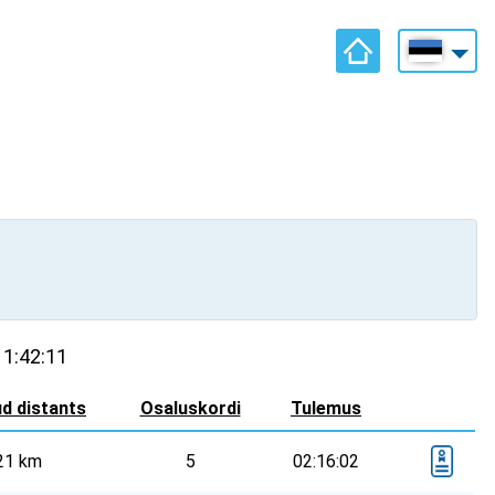
1:42:11
ud distants
Osaluskordi
Tulemus
21 km
5
02:16:02