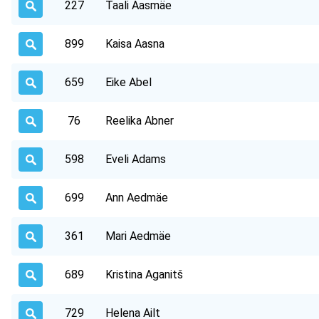
227
Taali Aasmäe
899
Kaisa Aasna
659
Eike Abel
76
Reelika Abner
598
Eveli Adams
699
Ann Aedmäe
361
Mari Aedmäe
689
Kristina Aganitš
729
Helena Ailt