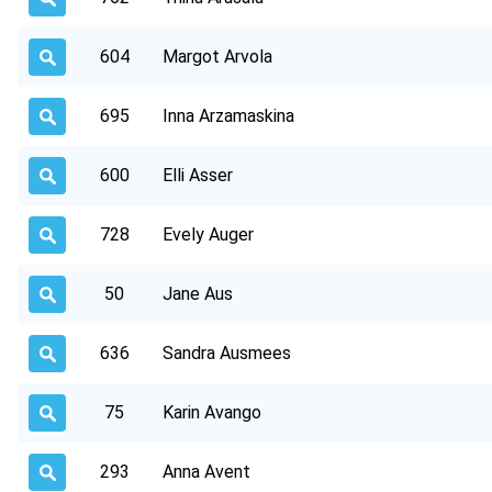
604
Margot Arvola
695
Inna Arzamaskina
600
Elli Asser
728
Evely Auger
50
Jane Aus
636
Sandra Ausmees
75
Karin Avango
293
Anna Avent