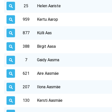
25
Helen Aariste
959
Kertu Aarop
877
Külli Aas
388
Birgit Aasa
7
Gaidy Aasma
621
Aire Aasmäe
207
Ilona Aasmäe
130
Kersti Aasmäe