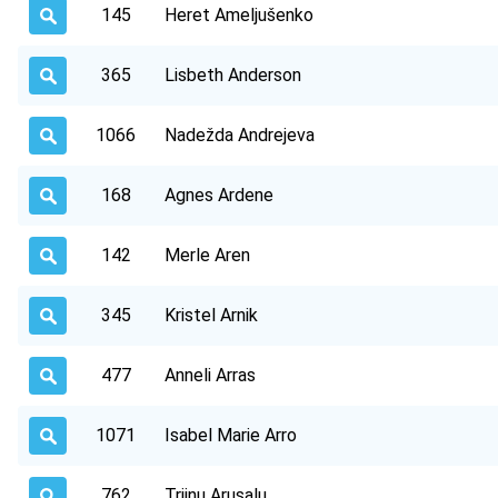
145
Heret Ameljušenko
365
Lisbeth Anderson
1066
Nadežda Andrejeva
168
Agnes Ardene
142
Merle Aren
345
Kristel Arnik
477
Anneli Arras
1071
Isabel Marie Arro
762
Triinu Arusalu