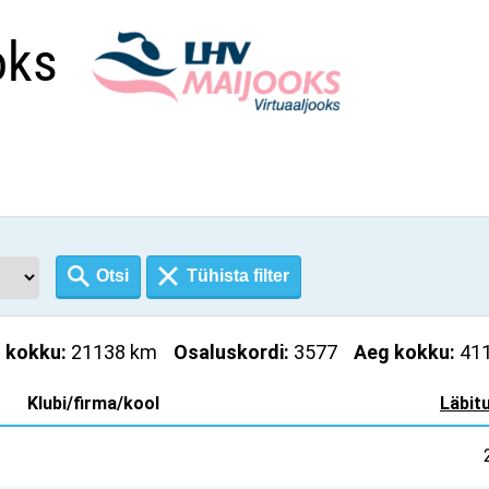
oks
s kokku:
21138 km
Osaluskordi:
3577
Aeg kokku:
411
Klubi/firma/kool
Läbit